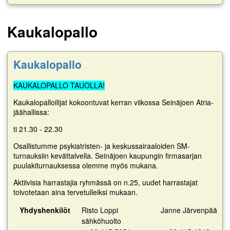
Kaukalopallo
Kaukalopallo
KAUKALOPALLO TAUOLLA!
Kaukalopalloilijat kokoontuvat kerran viikossa Seinäjoen Atria-
jäähallissa:
ti 21.30 - 22.30
Osallistumme psykiatristen- ja keskussairaaloiden SM-
turnauksiin kevättalvella. Seinäjoen kaupungin firmasarjan
puulakiturnauksessa olemme myös mukana.
Aktiivisia harrastajia ryhmässä on n.25, uudet harrastajat
toivotetaan aina tervetulleiksi mukaan.
Yhdyshenkilöt
Risto Loppi
Janne Järvenpää
sähköhuolto