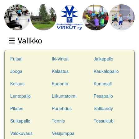
☰ Valikko
Futsal
Iki-Virkut
Jalkapallo
Jooga
Kalastus
Kaukalopallo
Keilaus
Kudonta
Kuntosali
Lentopallo
Liikuntatoimi
Pesäpallo
Pilates
Purjehdus
Salibandy
Sulkapallo
Tennis
Tossuklubi
Valokuvaus
Vesijumppa