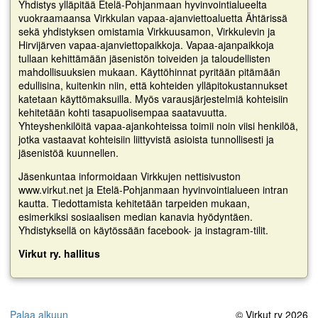
Yhdistys ylläpitää Etelä-Pohjanmaan hyvinvointialueelta
vuokraamaansa Virkkulan vapaa-ajanviettoaluetta Ähtärissä
sekä yhdistyksen omistamia Virkkuusamon, Virkkulevin ja
Hirvijärven vapaa-ajanviettopaikkoja. Vapaa-ajanpaikkoja
tullaan kehittämään jäsenistön toiveiden ja taloudellisten
mahdollisuuksien mukaan. Käyttöhinnat pyritään pitämään
edullisina, kuitenkin niin, että kohteiden ylläpitokustannukset
katetaan käyttömaksuilla. Myös varausjärjestelmiä kohteisiin
kehitetään kohti tasapuolisempaa saatavuutta.
Yhteyshenkilöitä vapaa-ajankohteissa toimii noin viisi henkilöä,
jotka vastaavat kohteisiin liittyvistä asioista tunnollisesti ja
jäsenistöä kuunnellen.
Jäsenkuntaa informoidaan Virkkujen nettisivuston
www.virkut.net ja Etelä-Pohjanmaan hyvinvointialueen intran
kautta. Tiedottamista kehitetään tarpeiden mukaan,
esimerkiksi sosiaalisen median kanavia hyödyntäen.
Yhdistyksellä on käytössään facebook- ja instagram-tilit.
Virkut ry. hallitus
Palaa alkuun
© Virkut ry 2026