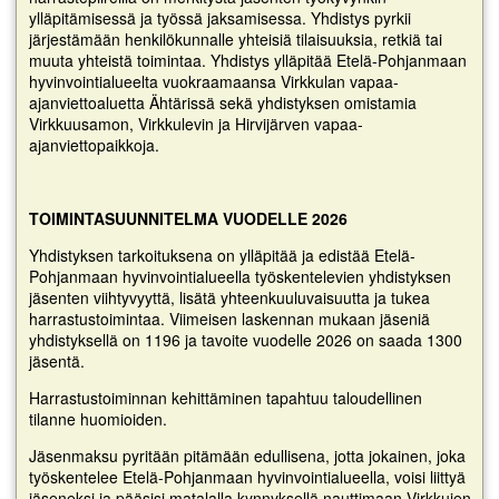
ylläpitämisessä ja työssä jaksamisessa. Yhdistys pyrkii
järjestämään henkilökunnalle yhteisiä tilaisuuksia, retkiä tai
muuta yhteistä toimintaa. Yhdistys ylläpitää Etelä-Pohjanmaan
hyvinvointialueelta vuokraamaansa Virkkulan vapaa-
ajanviettoaluetta Ähtärissä sekä yhdistyksen omistamia
Virkkuusamon, Virkkulevin ja Hirvijärven vapaa-
ajanviettopaikkoja.
TOIMINTASUUNNITELMA VUODELLE 2026
Yhdistyksen tarkoituksena on ylläpitää ja edistää Etelä-
Pohjanmaan hyvinvointialueella työskentelevien yhdistyksen
jäsenten viihtyvyyttä, lisätä yhteenkuuluvaisuutta ja tukea
harrastustoimintaa. Viimeisen laskennan mukaan jäseniä
yhdistyksellä on 1196 ja tavoite vuodelle 2026 on saada 1300
jäsentä.
Harrastustoiminnan kehittäminen tapahtuu taloudellinen
tilanne huomioiden.
Jäsenmaksu pyritään pitämään edullisena, jotta jokainen, joka
työskentelee Etelä-Pohjanmaan hyvinvointialueella, voisi liittyä
jäseneksi ja pääsisi matalalla kynnyksellä nauttimaan Virkkujen