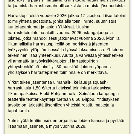
tarjoamista harrastusmahdollisuuksista ja muista jäseneduista.
Harrastepiireistä vuodelle 2026 jatkaa 17 jaostoa. Liikuntatoimi
toimii yhtenä jaostoista, jonka alla toimii hiihto, suunnistus,
kuntotapahtumat ja lasten YU-kisat. Uusina
harrastetoimintoina aloitti vuonna 2025 astangajooga ja
pilates, jotka mahdollisesti jatkunevat vuonna 2026. Monilla
liikunnallisilla harrastuspiireillä on merkitystä jäsenten
työkyvynkin ylläpitämisessä ja työssä jaksamisessa. Yhteinen
tekeminen lisää yhteenkuuluvuutta ja vahvistaa yhteishenkeä
yli ammatti- ja työyksikkörajojen. Harrastepiirien
yhteyshenkilöinä toimii yli 30 henkilöä, joiden työpanos
yhdistyksen harrastepiirien toiminnalle on merkittävä.
Virkut tukee jäsentensä uimahalli-, keilaus ja squash-
harrastuksia 1,50 €/kerta tietyissä toimintaa tarjoavissa
liikuntapaikoissa Etelä-Pohjanmaalla. Seinäjoen kaupungin
teatterille teatterikäyntejä tuetaan 6,50 €/lippu. Yhdistyksen
tavoite on järjestää jäsenilleen yhteisiä retkiä, matkoja ja
tapahtumia.
Yhteistyötä tehtiin useiden organisaatioiden kanssa ja pyritään
lisäämään jäsenetuja myös vuonna 2026.