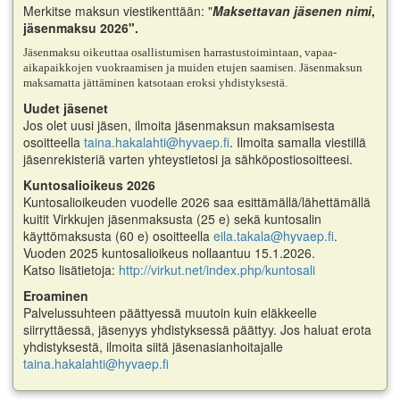
Merkitse maksun viestikenttään: "
Maksettavan j
äsenen nimi
,
jäsenmaksu 2026".
Jäsenmaksu oikeuttaa osallistumisen harrastustoimintaan, vapaa-
aikapaikkojen vuokraamisen ja muiden etujen saamisen. Jäsenmaksun
maksamatta jättäminen katsotaan eroksi yhdistyksestä.
Uudet jäsenet
Jos olet uusi jäsen, ilmoita jäsenmaksun maksamisesta
osoitteella
taina.hakalahti@hyvaep.fi
. Ilmoita samalla viestillä
jäsenrekisteriä varten yhteystietosi ja sähköpostiosoitteesi.
Kuntosalioikeus 2026
Kuntosalioikeuden vuodelle 2026 saa esittämällä/lähettämällä
kuitit Virkkujen jäsenmaksusta (25 e) sekä kuntosalin
käyttömaksusta (60 e) osoitteella
eila.takala@hyvaep.fi
.
Vuoden 2025 kuntosalioikeus nollaantuu 15.1.2026.
Katso lisätietoja:
http://virkut.net/index.php/kuntosali
Eroaminen
Palvelussuhteen päättyessä muutoin kuin eläkkeelle
siirryttäessä, jäsenyys yhdistyksessä päättyy. Jos haluat erota
yhdistyksestä, ilmoita siitä jäsenasianhoitajalle
taina.hakalahti@hyvaep.fi