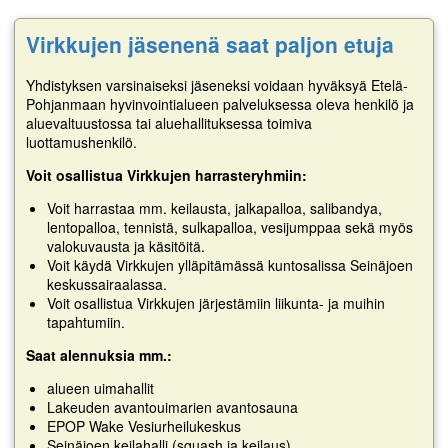
Virkkujen jäsenenä saat paljon etuja
Yhdistyksen varsinaiseksi jäseneksi voidaan hyväksyä Etelä-
Pohjanmaan hyvinvointialueen palveluksessa oleva henkilö ja
aluevaltuustossa tai aluehallituksessa toimiva
luottamushenkilö.
Voit osallistua Virkkujen harrasteryhmiin:
Voit harrastaa mm. keilausta, jalkapalloa, salibandya,
lentopalloa, tennistä, sulkapalloa, vesijumppaa sekä myös
valokuvausta ja käsitöitä.
Voit käydä Virkkujen ylläpitämässä kuntosalissa Seinäjoen
keskussairaalassa.
Voit osallistua Virkkujen järjestämiin liikunta- ja muihin
tapahtumiin.
Saat alennuksia mm.:
alueen uimahallit
Lakeuden avantouimarien avantosauna
EPOP Wake Vesiurheilukeskus
Seinäjoen keilahalli (squash ja keilaus)