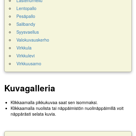
Lastenurheilu
Lentopallo
Pesäpallo
Salibandy
Syysvaellus
Valokuvauskerho
Virkkula
Virkkulevi
Virkkuusamo
Kuvagalleria
Klikkaamalla pikkukuvaa saat sen isommaksi.
Klikkaamalla nuolista tai näppäimistön nuolinäppäimillä voit
näppärästi selata kuvia.