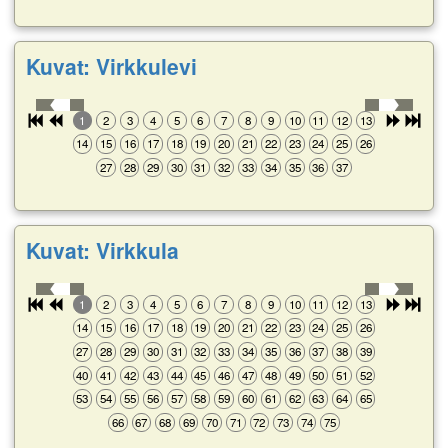
Kuvat: Virkkulevi
1
2
3
4
5
6
7
8
9
10
11
12
13
14
15
16
17
18
19
20
21
22
23
24
25
26
27
28
29
30
31
32
33
34
35
36
37
Kuvat: Virkkula
1
2
3
4
5
6
7
8
9
10
11
12
13
14
15
16
17
18
19
20
21
22
23
24
25
26
27
28
29
30
31
32
33
34
35
36
37
38
39
40
41
42
43
44
45
46
47
48
49
50
51
52
53
54
55
56
57
58
59
60
61
62
63
64
65
66
67
68
69
70
71
72
73
74
75