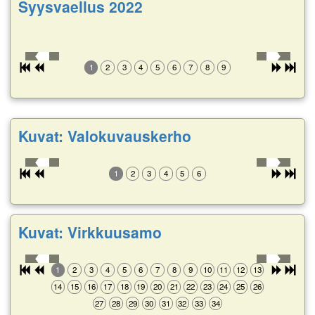
Syysvaellus 2022
1
2
3
4
5
6
7
8
9
Kuvat: Valokuvauskerho
1
2
3
4
5
6
Kuvat: Virkkuusamo
1
2
3
4
5
6
7
8
9
10
11
12
13
14
15
16
17
18
19
20
21
22
23
24
25
26
27
28
29
30
31
32
33
34